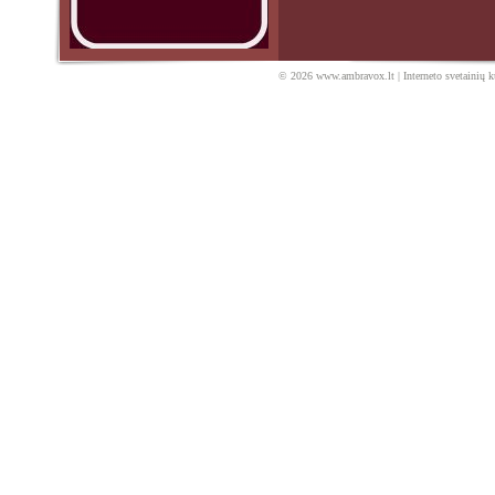
© 2026
www.ambravox.lt
|
Interneto svetainių 